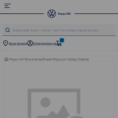
0
Nova Serrana
Entre/registre-se
/
Peças VW
/
Busca Simplificada
/
Peças por Código Original