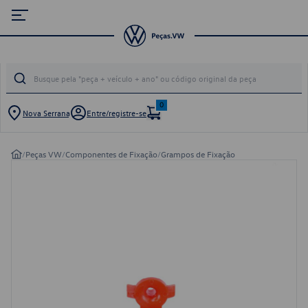
0
Nova Serrana
Entre/registre-se
/
Peças VW
/
Componentes de Fixação
/
Grampos de Fixação