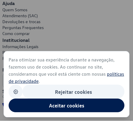
Ajuda
Quem Somos
Atendimento (SAC)
Devoluções e trocas
Perguntas Frequentes
Como comprar
Institucional
Informações Legais
Política de Privacidade
Política de Cookies
Para otimizar sua experiência durante a navegação,
fazemos uso de cookies. Ao continuar no site,
Formas de Pagamento
consideramos que você está ciente com nossas
políticas
de privacidade
.
Segurança
Rejeitar cookies
Aceitar cookies