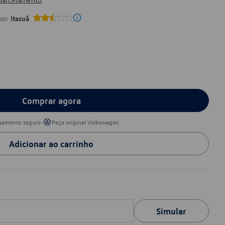
por:
Itacuã
Comprar agora
•
gamento seguro
Peça original Volkswagen
Adicionar ao carrinho
Simular