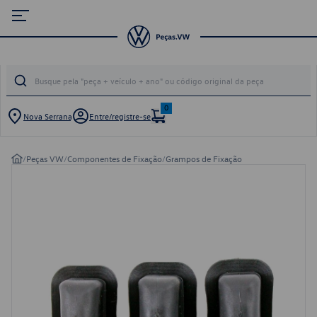
0
Nova Serrana
Entre/registre-se
/
Peças VW
/
Componentes de Fixação
/
Grampos de Fixação