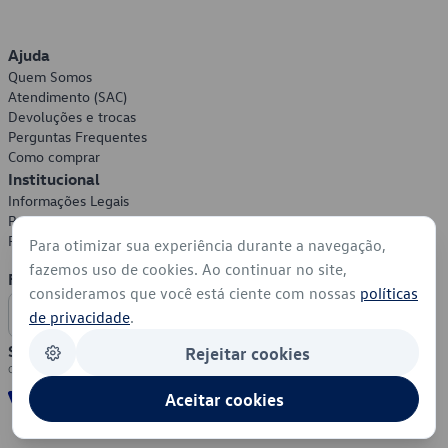
Ajuda
Quem Somos
Atendimento (SAC)
Devoluções e trocas
Perguntas Frequentes
Como comprar
Institucional
Informações Legais
Política de Privacidade
Política de Cookies
Para otimizar sua experiência durante a navegação,
fazemos uso de cookies. Ao continuar no site,
Formas de Pagamento
consideramos que você está ciente com nossas
políticas
de privacidade
.
Segurança
Rejeitar cookies
Aceitar cookies