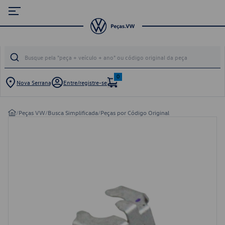
0
Nova Serrana
Entre/registre-se
/
Peças VW
/
Busca Simplificada
/
Peças por Código Original