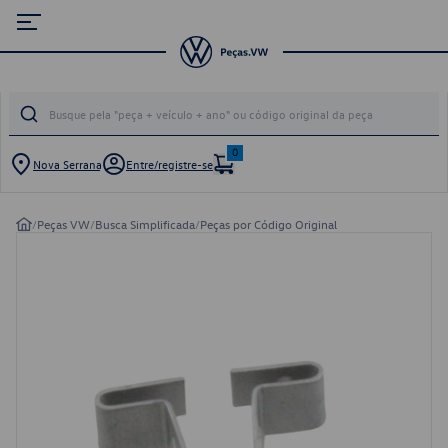
0
Nova Serrana
Entre/registre-se
/
Peças VW
/
Busca Simplificada
/
Peças por Código Original