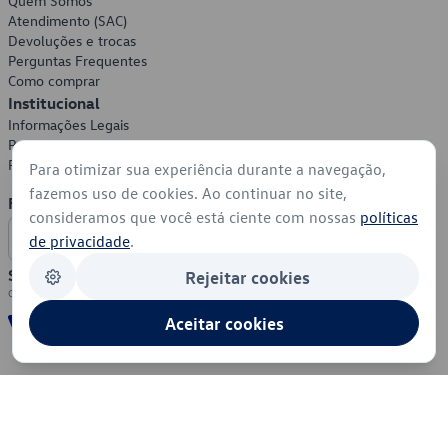
Quem Somos
Atendimento (SAC)
Devoluções e trocas
Perguntas Frequentes
Como comprar
Institucional
Informações Legais
Política de Privacidade
Política de Cookies
Para otimizar sua experiência durante a navegação,
fazemos uso de cookies. Ao continuar no site,
Formas de Pagamento
consideramos que você está ciente com nossas
políticas
de privacidade
.
Segurança
Rejeitar cookies
Aceitar cookies
© 2026 - Volkswagen do Brasil - Todos os direitos reservados