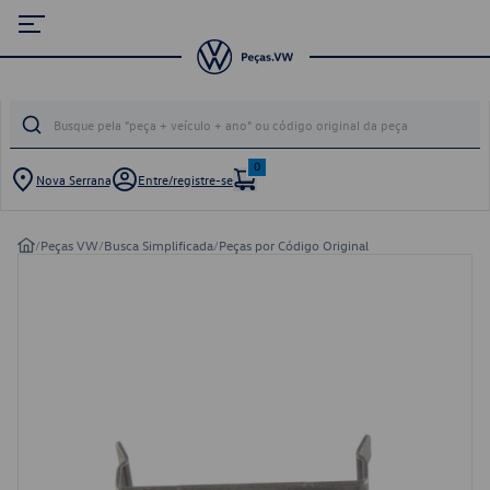
0
Nova Serrana
Entre/registre-se
/
Peças VW
/
Busca Simplificada
/
Peças por Código Original