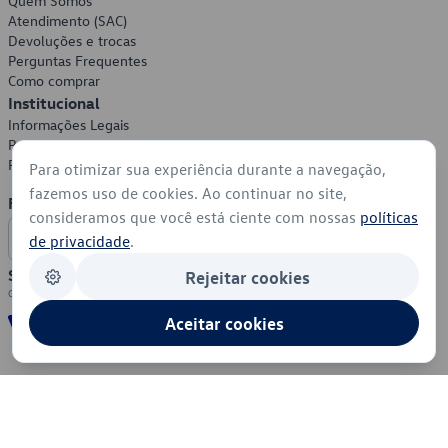
Quem Somos
Atendimento (SAC)
Devoluções e trocas
Perguntas Frequentes
Como comprar
Institucional
Informações Legais
Política de Privacidade
Política de Cookies
Para otimizar sua experiência durante a navegação,
fazemos uso de cookies. Ao continuar no site,
Formas de Pagamento
consideramos que você está ciente com nossas
políticas
de privacidade
.
Segurança
Rejeitar cookies
Aceitar cookies
© 2026 - Volkswagen do Brasil - Todos os direitos reservados