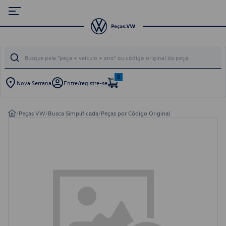
0
Nova Serrana
Entre/registre-se
/
Peças VW
/
Busca Simplificada
/
Peças por Código Original