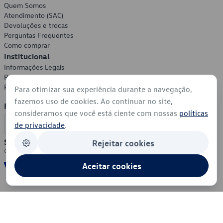
Quem Somos
Atendimento (SAC)
Devoluções e trocas
Perguntas Frequentes
Como comprar
Institucional
Informações Legais
Política de Privacidade
Política de Cookies
Para otimizar sua experiência durante a navegação,
fazemos uso de cookies. Ao continuar no site,
Formas de Pagamento
consideramos que você está ciente com nossas
políticas
de privacidade
.
Segurança
Rejeitar cookies
Aceitar cookies
© 2026 - Volkswagen do Brasil - Todos os direitos reservados