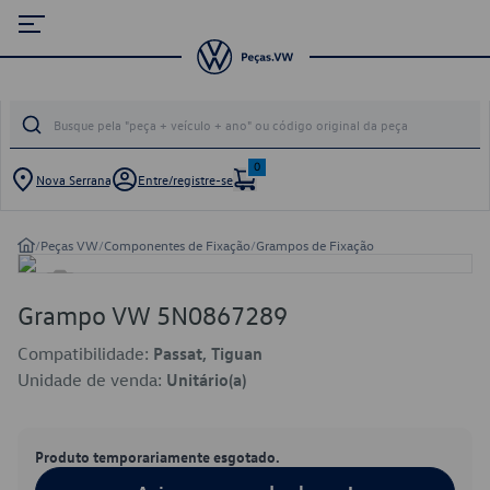
0
Nova Serrana
Entre/registre-se
/
Peças VW
/
Componentes de Fixação
/
Grampos de Fixação
Grampo VW 5N0867289
Compatibilidade:
Passat, Tiguan
Unidade de venda:
Unitário(a)
Produto temporariamente esgotado.