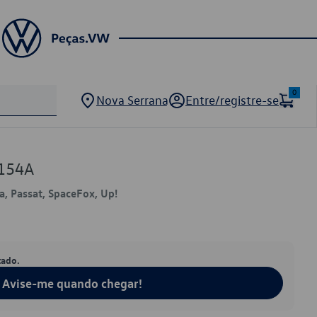
0
Nova Serrana
Entre/registre-se
154A
ta, Passat, SpaceFox, Up!
tado.
Avise-me quando chegar!