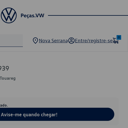
0
Nova Serrana
Entre/registre-se
939
 Touareg
tado.
Avise-me quando chegar!