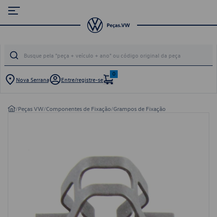
0
Nova Serrana
Entre/registre-se
/
Peças VW
/
Componentes de Fixação
/
Grampos de Fixação