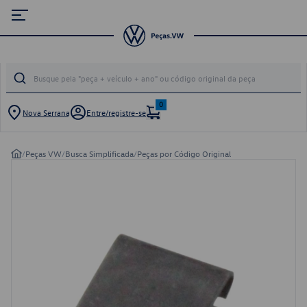
0
Nova Serrana
Entre/registre-se
/
Peças VW
/
Busca Simplificada
/
Peças por Código Original