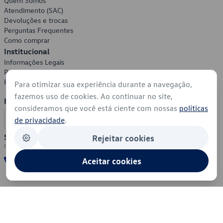
Quem Somos
Atendimento (SAC)
Devoluções e trocas
Perguntas Frequentes
Como comprar
Institucional
Informações Legais
Política de Privacidade
Política de Cookies
Para otimizar sua experiência durante a navegação,
fazemos uso de cookies. Ao continuar no site,
Formas de Pagamento
consideramos que você está ciente com nossas
políticas
de privacidade
.
Segurança
Rejeitar cookies
Aceitar cookies
© 2026 - Volkswagen do Brasil - Todos os direitos reservados