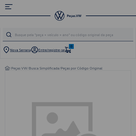
0
Nova Serrana
Entre/registre-se
/
Peças VW
/
Busca Simplificada
/
Peças por Código Original