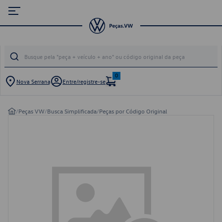
0
Nova Serrana
Entre/registre-se
/
Peças VW
/
Busca Simplificada
/
Peças por Código Original