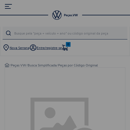
0
Nova Serrana
Entre/registre-se
/
Peças VW
/
Busca Simplificada
/
Peças por Código Original