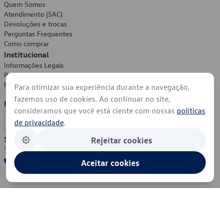
Quem Somos
Atendimento (SAC)
Devoluções e trocas
Perguntas Frequentes
Como comprar
Institucional
Informações Legais
Política de Privacidade
Política de Cookies
Para otimizar sua experiência durante a navegação,
fazemos uso de cookies. Ao continuar no site,
Formas de Pagamento
consideramos que você está ciente com nossas
políticas
de privacidade
.
Segurança
Rejeitar cookies
Aceitar cookies
© 2026 - Volkswagen do Brasil - Todos os direitos reservados