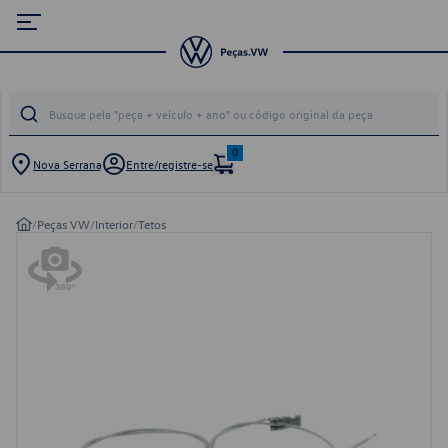
0
Nova Serrana
Entre/registre-se
/
Peças VW
/
Interior
/
Tetos