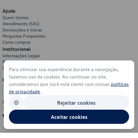
Ajuda
Quem Somos
Atendimento (SAC)
Devoluções e trocas
Perguntas Frequentes
Como comprar
Institucional
Informações Legais
Política de Privacidade
Política de Cookies
Para otimizar sua experiência durante a navegação,
fazemos uso de cookies. Ao continuar no site,
Formas de Pagamento
consideramos que você está ciente com nossas
políticas
de privacidade
.
Segurança
Rejeitar cookies
Aceitar cookies