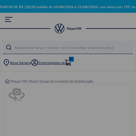
R DE R$ 150,00 (válido de 10/08/2026 a 31/08/2026 | uso único por CPF ou 
0
Nova Serrana
Entre/registre-se
/
Peças VW
/
Motor
/
Guias de Corrente de Distribuição