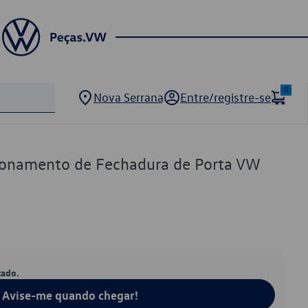
0
Nova Serrana
Entre/registre-se
ionamento de Fechadura de Porta VW
tado.
Avise-me quando chegar!