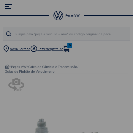
0
Nova Serrana
Entre/registre-se
/
Peças VW
/
Caixa de Câmbio e Transmissão
/
Guias de Pinhão de Velocímetro