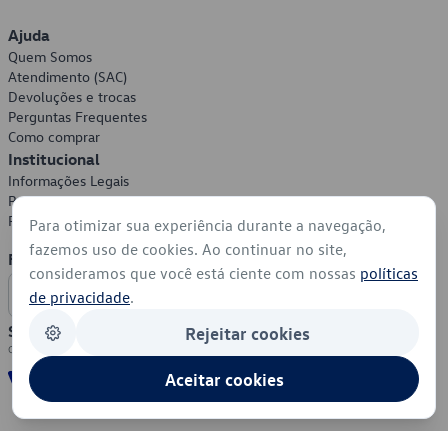
Ajuda
Quem Somos
Atendimento (SAC)
Devoluções e trocas
Perguntas Frequentes
Como comprar
Institucional
Informações Legais
Política de Privacidade
Política de Cookies
Para otimizar sua experiência durante a navegação,
fazemos uso de cookies. Ao continuar no site,
Formas de Pagamento
consideramos que você está ciente com nossas
políticas
de privacidade
.
Segurança
Rejeitar cookies
Aceitar cookies