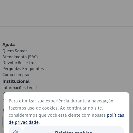
Ajuda
Quem Somos
Atendimento (SAC)
Devoluções e trocas
Perguntas Frequentes
Como comprar
Institucional
Informações Legais
Política de Privacidade
Política de Cookies
Para otimizar sua experiência durante a navegação,
fazemos uso de cookies. Ao continuar no site,
Formas de Pagamento
consideramos que você está ciente com nossas
políticas
de privacidade
.
Segurança
Rejeitar cookies