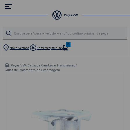
0
Nova Serrana
Entre/registre-se
/
Peças VW
/
Caixa de Câmbio e Transmissão
/
Guias de Rolamento de Embreagem