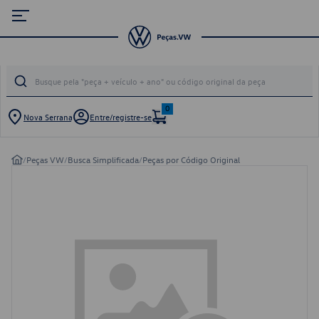
0
Nova Serrana
Entre/registre-se
/
Peças VW
/
Busca Simplificada
/
Peças por Código Original