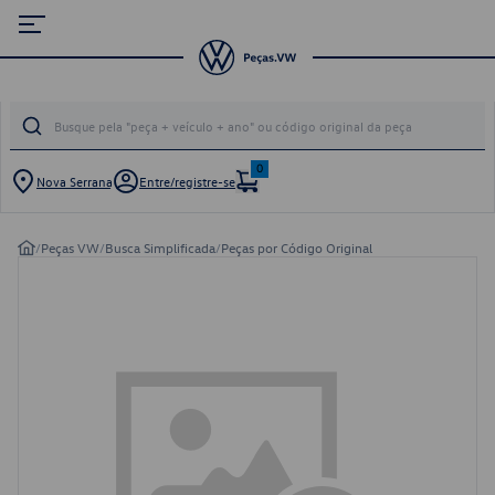
0
Nova Serrana
Entre/registre-se
/
Peças VW
/
Busca Simplificada
/
Peças por Código Original