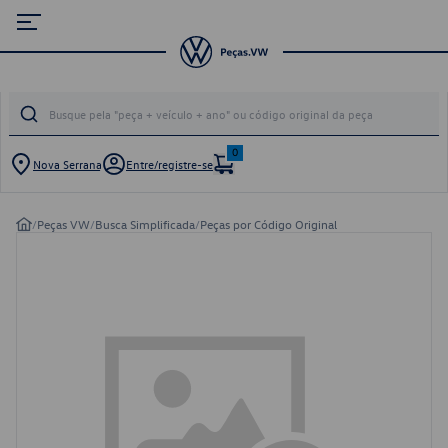
0
Nova Serrana
Entre/registre-se
/
Peças VW
/
Busca Simplificada
/
Peças por Código Original