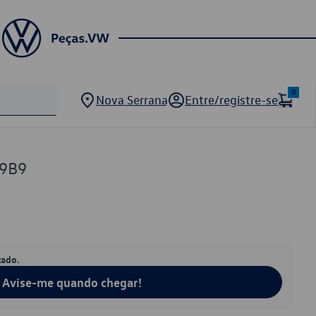
0
Nova Serrana
Entre/registre-se
19B9
tado.
Avise-me quando chegar!