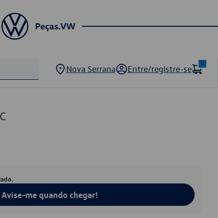
0
Nova Serrana
Entre/registre-se
8C
tado.
Avise-me quando chegar!