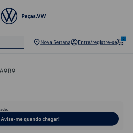
0
Nova Serrana
Entre/registre-se
8A9B9
tado.
Avise-me quando chegar!