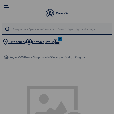
0
Nova Serrana
Entre/registre-se
/
Peças VW
/
Busca Simplificada
/
Peças por Código Original