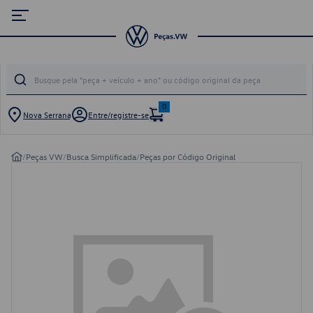
0
Nova Serrana
Entre/registre-se
/
Peças VW
/
Busca Simplificada
/
Peças por Código Original