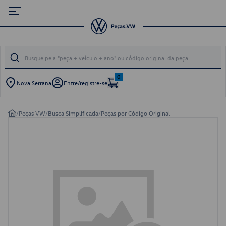
0
Nova Serrana
Entre/registre-se
/
Peças VW
/
Busca Simplificada
/
Peças por Código Original