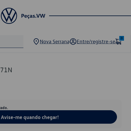
0
Nova Serrana
Entre/registre-se
371N
tado.
Avise-me quando chegar!