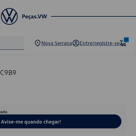
0
Nova Serrana
Entre/registre-se
0C9B9
tado.
Avise-me quando chegar!