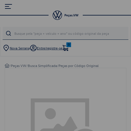
0
Nova Serrana
Entre/registre-se
/
Peças VW
/
Busca Simplificada
/
Peças por Código Original