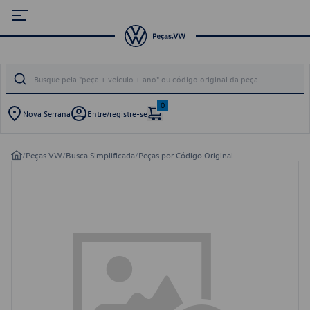
0
Nova Serrana
Entre/registre-se
/
Peças VW
/
Busca Simplificada
/
Peças por Código Original