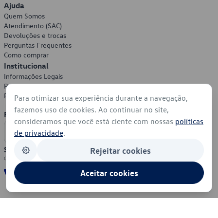
Ajuda
Quem Somos
Atendimento (SAC)
Devoluções e trocas
Perguntas Frequentes
Como comprar
Institucional
Informações Legais
Política de Privacidade
Política de Cookies
Para otimizar sua experiência durante a navegação,
fazemos uso de cookies. Ao continuar no site,
Formas de Pagamento
consideramos que você está ciente com nossas
políticas
de privacidade
.
Segurança
Rejeitar cookies
Aceitar cookies