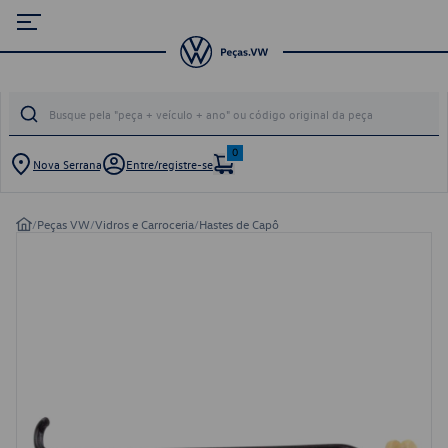
0
Nova Serrana
Entre/registre-se
/
Peças VW
/
Vidros e Carroceria
/
Hastes de Capô