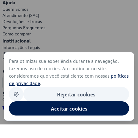
Ajuda
Quem Somos
Atendimento (SAC)
Devoluções e trocas
Perguntas Frequentes
Como comprar
Institucional
Informações Legais
Política de Privacidade
Política de Cookies
Para otimizar sua experiência durante a navegação,
fazemos uso de cookies. Ao continuar no site,
Formas de Pagamento
consideramos que você está ciente com nossas
políticas
de privacidade
.
Segurança
Rejeitar cookies
Aceitar cookies