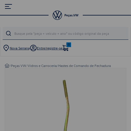
0
Nova Serrana
Entre/registre-se
/
Peças VW
/
Vidros e Carroceria
/
Hastes de Comando de Fechadura