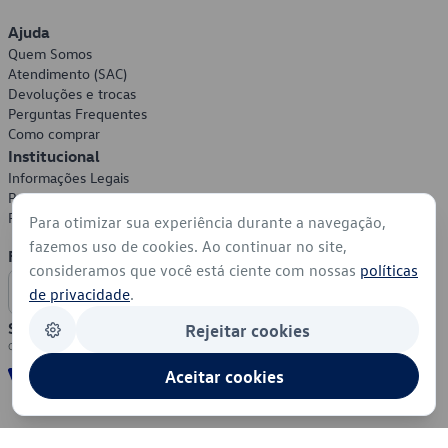
Ajuda
Quem Somos
Atendimento (SAC)
Devoluções e trocas
Perguntas Frequentes
Como comprar
Institucional
Informações Legais
Política de Privacidade
Política de Cookies
Para otimizar sua experiência durante a navegação,
fazemos uso de cookies. Ao continuar no site,
Formas de Pagamento
consideramos que você está ciente com nossas
políticas
de privacidade
.
Segurança
Rejeitar cookies
Aceitar cookies