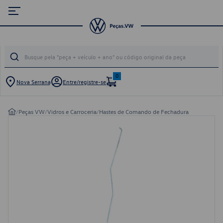
0
Nova Serrana
Entre/registre-se
/
Peças VW
/
Vidros e Carroceria
/
Hastes de Comando de Fechadura