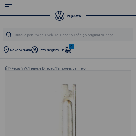
0
Nova Serrana
Entre/registre-se
/
Peças VW
/
Freios e Direção
/
Tambores de Freio