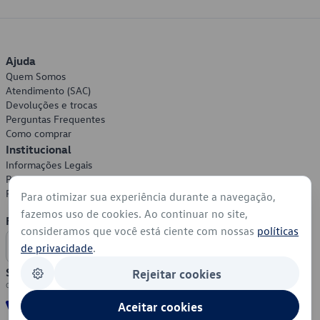
Ajuda
Quem Somos
Atendimento (SAC)
Devoluções e trocas
Perguntas Frequentes
Como comprar
Institucional
Informações Legais
Política de Privacidade
Política de Cookies
Para otimizar sua experiência durante a navegação,
fazemos uso de cookies. Ao continuar no site,
Formas de Pagamento
consideramos que você está ciente com nossas
políticas
de privacidade
.
Segurança
Rejeitar cookies
Aceitar cookies