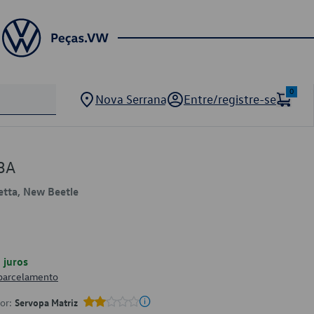
0
Nova Serrana
Entre/registre-se
3A
Jetta, New Beetle
juros
 parcelamento
por:
Servopa Matriz