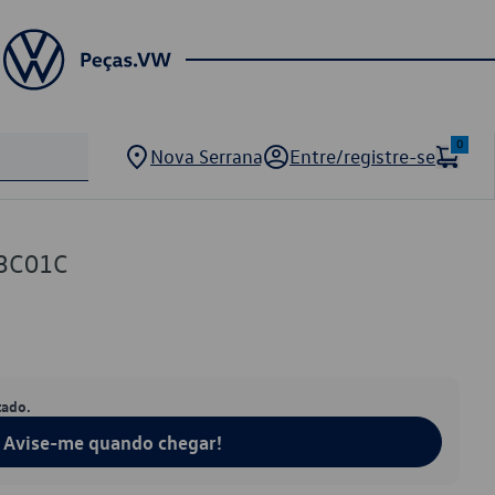
0
Nova Serrana
Entre/registre-se
3C01C
tado.
Avise-me quando chegar!