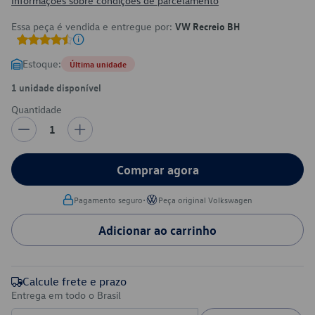
Informações sobre condições de parcelamento
Essa peça é vendida e entregue por:
VW Recreio BH
Estoque:
Última unidade
1 unidade disponível
Quantidade
1
Comprar agora
•
Pagamento seguro
Peça original Volkswagen
Adicionar ao carrinho
Calcule frete e prazo
Entrega em todo o Brasil