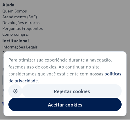
Ajuda
Quem Somos
Atendimento (SAC)
Devoluções e trocas
Perguntas Frequentes
Como comprar
Institucional
Informações Legais
Política de Privacidade
Política de Cookies
Para otimizar sua experiência durante a navegação,
fazemos uso de cookies. Ao continuar no site,
Formas de Pagamento
consideramos que você está ciente com nossas
políticas
de privacidade
.
Segurança
Rejeitar cookies
Aceitar cookies