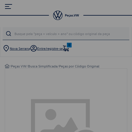
0
Nova Serrana
Entre/registre-se
/
Peças VW
/
Busca Simplificada
/
Peças por Código Original