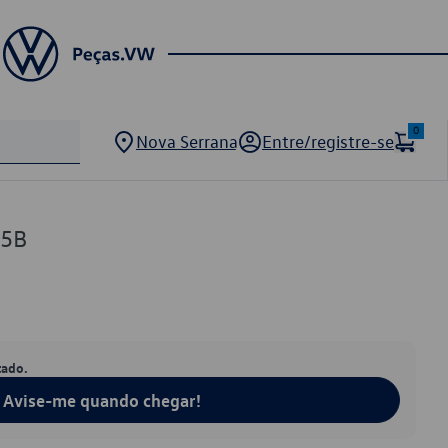
0
Nova Serrana
Entre/registre-se
15B
tado.
Avise-me quando chegar!