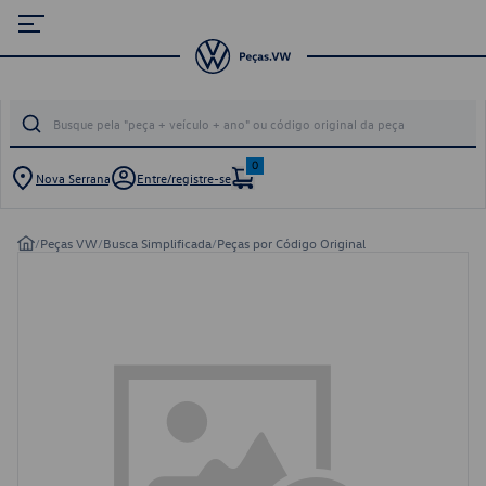
0
Nova Serrana
Entre/registre-se
/
Peças VW
/
Busca Simplificada
/
Peças por Código Original