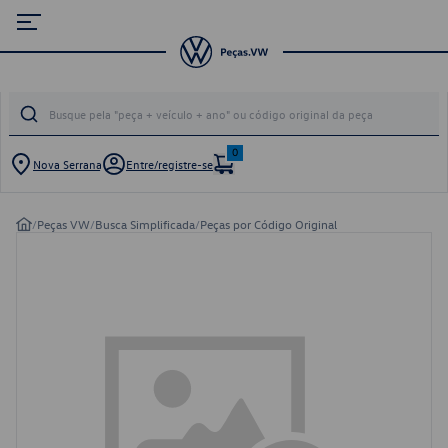
0
Nova Serrana
Entre/registre-se
/
Peças VW
/
Busca Simplificada
/
Peças por Código Original