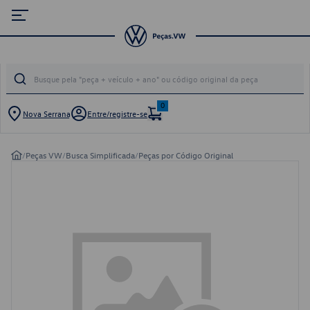
0
Nova Serrana
Entre/registre-se
/
Peças VW
/
Busca Simplificada
/
Peças por Código Original