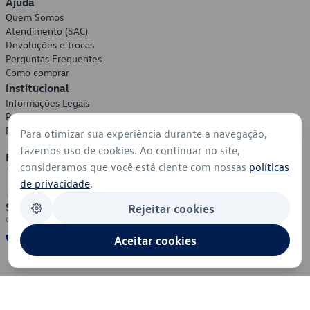
Ajuda
Quem Somos
Atendimento (SAC)
Devoluções e trocas
Perguntas Frequentes
Como comprar
Institucional
Informações Legais
Política de Privacidade
Política de Cookies
Para otimizar sua experiência durante a navegação,
fazemos uso de cookies. Ao continuar no site,
Formas de Pagamento
consideramos que você está ciente com nossas
políticas
de privacidade
.
Segurança
Rejeitar cookies
Aceitar cookies
© 2026 - Volkswagen do Brasil - Todos os direitos reservados