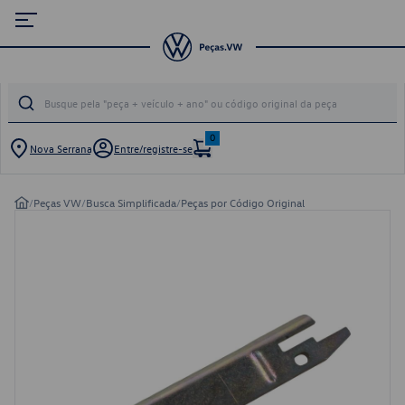
0
Nova Serrana
Entre/registre-se
/
Peças VW
/
Busca Simplificada
/
Peças por Código Original