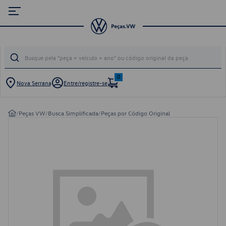
0
Nova Serrana
Entre/registre-se
/
Peças VW
/
Busca Simplificada
/
Peças por Código Original