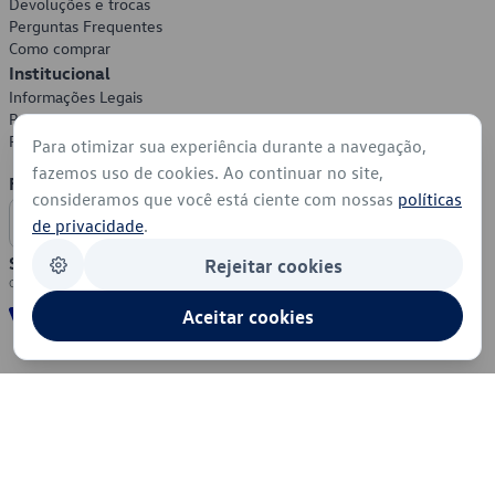
Devoluções e trocas
Perguntas Frequentes
Como comprar
Institucional
Informações Legais
Política de Privacidade
Política de Cookies
Para otimizar sua experiência durante a navegação,
fazemos uso de cookies. Ao continuar no site,
Formas de Pagamento
consideramos que você está ciente com nossas
políticas
de privacidade
.
Segurança
Rejeitar cookies
Aceitar cookies
© 2026 - Volkswagen do Brasil - Todos os direitos reservados