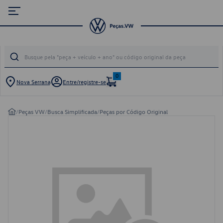
0
Nova Serrana
Entre/registre-se
/
Peças VW
/
Busca Simplificada
/
Peças por Código Original