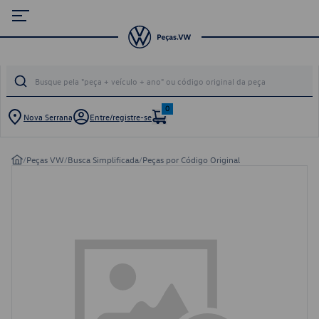
0
Nova Serrana
Entre/registre-se
/
Peças VW
/
Busca Simplificada
/
Peças por Código Original